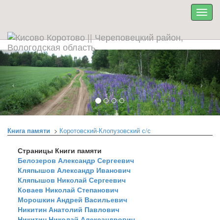
Книга памяти
>
Коротовский-Клопузовский с/с
Страницы Книги памяти
Белозеров Александр Сергеевич
Кляпышов Александр Иванович
Кляпышов Николай Сергеевич
Коваев Николай Степанович
Морошкин Андрей Васильевич
Никитин Анатолий Павлович
Никитин Николай Александрович